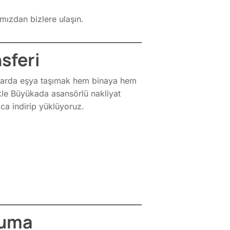
444 6 371
mızdan bizlere ulaşın.
0532 744 49 16
0532 644 63 71
sferi
nalarda eşya taşımak hem binaya hem
ikle Büyükada asansörlü nakliyat
ca indirip yüklüyoruz.
ruma