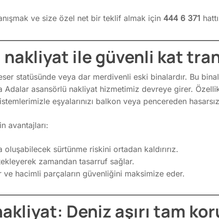
nışmak ve size özel net bir teklif almak için
444 6 371
hattı
nakliyat ile güvenli kat tran
 eser statüsünde veya dar merdivenli eski binalardır. Bu bi
a Adalar asansörlü nakliyat hizmetimiz devreye girer. Özell
sistemlerimizle eşyalarınızı balkon veya pencereden hasarsız
n avantajları:
a oluşabilecek sürtünme riskini ortadan kaldırırız.
stekleyerek zamandan tasarruf sağlar.
r ve hacimli parçaların güvenliğini maksimize eder.
nakliyat: Deniz aşırı tam ko