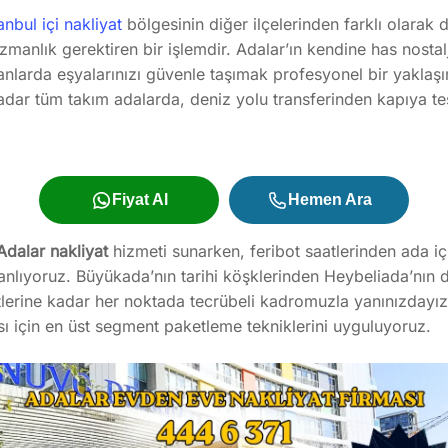
anbul içi nakliyat
bölgesinin diğer ilçelerinden farklı olarak d
manlık gerektiren bir işlemdir. Adalar’ın kendine has nosta
alanlarda eşyalarınızı güvenle taşımak profesyonel bir yakla
dar tüm takım adalarda, deniz yolu transferinden kapıya tes
Fiyat Al
Hemen Ara
Adalar nakliyat
hizmeti sunarken, feribot saatlerinden ada içi
 planlıyoruz. Büyükada’nın tarihi köşklerinden Heybeliada’nın
tlerine kadar her noktada tecrübeli kadromuzla yanınızdayız.
ı için en üst segment paketleme tekniklerini uyguluyoruz.