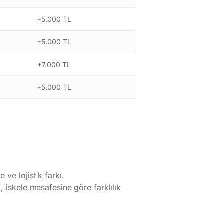
+5.000 TL
+5.000 TL
+7.000 TL
+5.000 TL
İletişim
Altayçeşme mh begonya sk No : 30 /
 ve lojistik farkı.
Maltepe İSTANBUL
, iskele mesafesine göre farklılık
egesoy@egesoy.com.tr