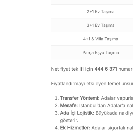
2+1 Ev Taşıma
3+1 Ev Taşıma
4+1 & Villa Taşıma
Parça Eşya Taşıma
Net fiyat teklifi için
444 6 371
numaram
Fiyatlandırmayı etkileyen temel unsur
Transfer Yöntemi:
Adalar vapurla 
Mesafe:
İstanbul’dan Adalar’a nak
Ada İçi Lojistik:
Büyükada nakliyat
gösterir.
Ek Hizmetler:
Adalar sigortalı na