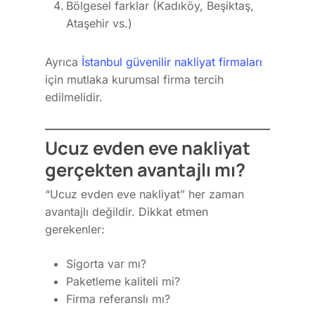
Bölgesel farklar (Kadıköy, Beşiktaş,
30 /A Maltepe İSTANBUL
Şehirlerarası Nakliyat
Ataşehir vs.)
Fabrika Taşıma | %25 İn
egesoy@egesoy.com.tr
Ayrıca
İstanbul güvenilir nakliyat firmaları
Şehir İçi Nakliyat
için mutlaka kurumsal firma tercih
444 6 371
edilmelidir.
0532 744 49 16
0532 644 63 71
Ucuz evden eve nakliyat
gerçekten avantajlı mı?
“Ucuz evden eve nakliyat” her zaman
avantajlı değildir. Dikkat etmen
gerekenler:
Sigorta var mı?
Paketleme kaliteli mi?
Firma referanslı mı?