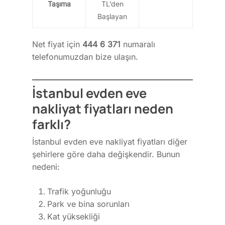
Taşıma
TL’den
Başlayan
Net fiyat için
444 6 371
numaralı
telefonumuzdan bize ulaşın.
İstanbul evden eve
Anasayfa
nakliyat fiyatları neden
Hizmetlerimiz
farklı?
Piyano Taşıma
Hizmet Bölgeleri
İstanbul evden eve nakliyat fiyatları diğer
Para Kasası Taşıma
İletişim
şehirlere göre daha değişkendir. Bunun
Üniversite Taşıma
Blog
nedeni:
Hastane Taşıma
Trafik yoğunluğu
Fuar Taşıma
İletişim
Park ve bina sorunları
Kat yüksekliği
Banka Taşıma
Altayçeşme mh begonya 