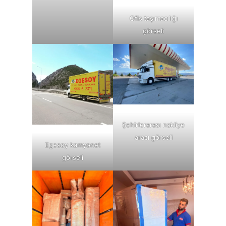
Ofis taşımacılığı
görseli
Şehirlerarası nakliye
aracı görseli
Egesoy kamyonet
görseli