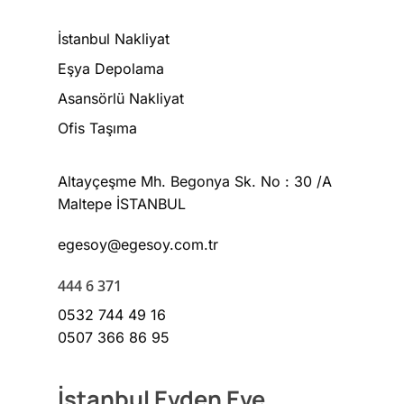
İstanbul Nakliyat
Eşya Depolama
Asansörlü Nakliyat
Ofis Taşıma
Altayçeşme Mh. Begonya Sk. No : 30 /A
Maltepe İSTANBUL
egesoy@egesoy.com.tr
444 6 371
0532 744 49 16
0507 366 86 95
İstanbul Evden Eve