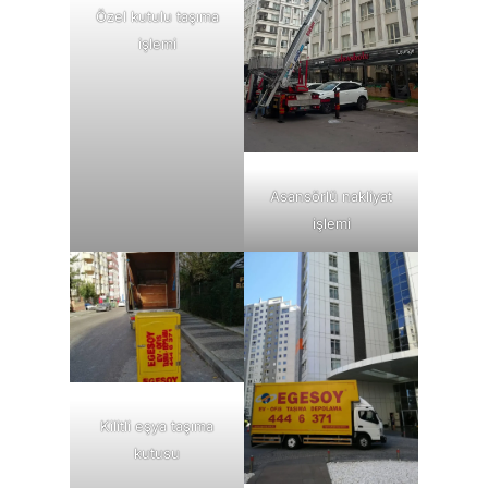
Özel kutulu taşıma
işlemi
Asansörlü nakliyat
işlemi
Kilitli eşya taşıma
kutusu