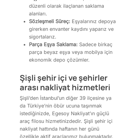
30 /A Maltepe İSTANBUL
düzenli olarak ilaçlanan saklama
Şehirlerarası Nakliyat
alanları.
Fabrika Taşıma | %25 İn
egesoy@egesoy.com.tr
Sözleşmeli Süreç:
Eşyalarınız depoya
girerken envanter kaydını yaparız ve
Şehir İçi Nakliyat
444 6 371
sigortalarız.
Parça Eşya Saklama:
Sadece birkaç
0532 744 49 16
parça beyaz eşya veya mobilya için
0532 644 63 71
ekonomik depo çözümler.
Şişli şehir içi ve şehirler
arası nakliyat hizmetleri
Şişli’den İstanbul’un diğer 39 ilçesine ya
da Türkiye’nin öbür ucuna taşınmak
istediğinizde, Egesoy Nakliyat’ın güçlü
araç filosu hizmetinizdedir. Şişli şehir içi
nakliyat hattında haftanın her günü
özellikle aktif araçlarımız bulunmaktadır.