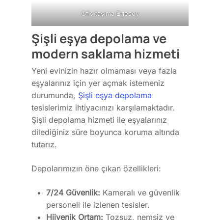
Ofis taşıma Egesoy
Şişli eşya depolama ve
modern saklama hizmeti
Yeni evinizin hazır olmaması veya fazla
eşyalarınız için yer açmak istemeniz
Anasayfa
durumunda,
Şişli eşya depolama
Hizmetlerimiz
tesislerimiz ihtiyacınızı karşılamaktadır.
Şişli depolama hizmeti ile eşyalarınız
Piyano Taşıma
Hizmet Bölgeleri
dilediğiniz süre boyunca koruma altında
Para Kasası Taşıma
İletişim
tutarız.
Üniversite Taşıma
Blog
Depolarımızın öne çıkan özellikleri:
Hastane Taşıma
7/24 Güvenlik:
Kameralı ve güvenlik
Fuar Taşıma
İletişim
personeli ile izlenen tesisler.
Banka Taşıma
Altayçeşme mh begonya 
Hijyenik Ortam:
Tozsuz, nemsiz ve