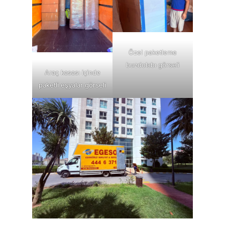
Özel paketleme
buzdolabı görseli
Araç kasası içinde
paketli eşyalar görseli