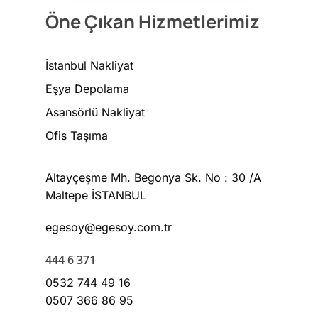
Para Kasası Taşıma
İletişim
Öne Çıkan Hizmetlerimiz
Üniversite Taşıma
Blog
Hastane Taşıma
İstanbul Nakliyat
Fuar Taşıma
İletişim
Eşya Depolama
Banka Taşıma
Asansörlü Nakliyat
Altayçeşme mh begonya 
30 /A Maltepe İSTANBUL
Ofis Taşıma
Şehirlerarası Nakliyat
Fabrika Taşıma | %25 İn
egesoy@egesoy.com.tr
Altayçeşme Mh. Begonya Sk. No : 30 /A
Şehir İçi Nakliyat
Maltepe İSTANBUL
444 6 371
egesoy@egesoy.com.tr
0532 744 49 16
0532 644 63 71
444 6 371
0532 744 49 16
0507 366 86 95