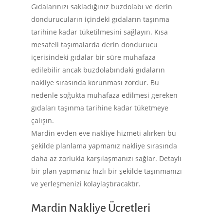
Üniversite Taşıma
Blog
Gıdalarınızı sakladığınız buzdolabı ve derin
dondurucuların içindeki gıdaların taşınma
Hastane Taşıma
tarihine kadar tüketilmesini sağlayın. Kısa
Fuar Taşıma
mesafeli taşımalarda derin dondurucu
İletişim
Banka Taşıma
içerisindeki gıdalar bir süre muhafaza
Altayçeşme mh begonya sk N
edilebilir ancak buzdolabındaki gıdaların
Şehirlerarası Nakliyat
/A Maltepe İSTANBUL
nakliye sırasında korunması zordur. Bu
Fabrika Taşıma | %25 İ
nedenle soğukta muhafaza edilmesi gereken
egesoy@egesoy.com.tr
gıdaları taşınma tarihine kadar tüketmeye
Şehir İçi Nakliyat
çalışın.
444 6 371
Mardin evden eve nakliye hizmeti alırken bu
şekilde planlama yapmanız nakliye sırasında
0532 744 49 16
daha az zorlukla karşılaşmanızı sağlar. Detaylı
0532 644 63 71
bir plan yapmanız hızlı bir şekilde taşınmanızı
ve yerleşmenizi kolaylaştıracaktır.
Mardin Nakliye Ücretleri