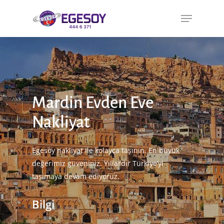
Mardin Evden Eve
Nakliyat
Egesoy nakliyat ile kolayca taşının. En büyük
değerimiz güveniniz. Yıllardır Türkiye’yi
taşımaya devam ediyoruz.
Bilgi