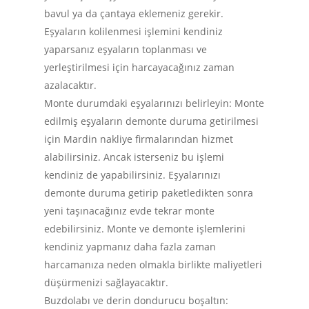
bavul ya da çantaya eklemeniz gerekir.
Eşyaların kolilenmesi işlemini kendiniz
yaparsanız eşyaların toplanması ve
yerleştirilmesi için harcayacağınız zaman
azalacaktır.
Monte durumdaki eşyalarınızı belirleyin: Monte
edilmiş eşyaların demonte duruma getirilmesi
için Mardin nakliye firmalarından hizmet
alabilirsiniz. Ancak isterseniz bu işlemi
kendiniz de yapabilirsiniz. Eşyalarınızı
demonte duruma getirip paketledikten sonra
Anasayfa
yeni taşınacağınız evde tekrar monte
edebilirsiniz. Monte ve demonte işlemlerini
Hizmetlerimiz
kendiniz yapmanız daha fazla zaman
Hizmet Bölgeleri
Piyano Taşıma
harcamanıza neden olmakla birlikte maliyetleri
düşürmenizi sağlayacaktır.
Para Kasası Taşıma
İletişim
Buzdolabı ve derin dondurucu boşaltın: