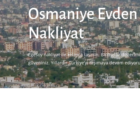
Osmaniye Evden
Nakliyat
Egesoy nakliyat ile kolayca taşının. En büyük değerim
güveniniz. Yıllardır Türkiye’yi taşımaya devam ediyor