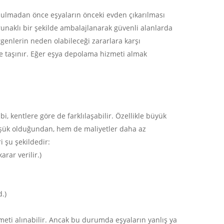
v bulmadan önce eşyaların önceki evden çıkarılması
runaklı bir şekilde ambalajlanarak güvenli alanlarda
rgenlerin neden olabileceği zararlara karşı
se taşınır. Eğer eşya depolama hizmeti almak
İletişim
Altayçeşme mh begonya sk No : 30 /A Mal
İSTANBUL
i, kentlere göre de farklılaşabilir. Özellikle büyük
düşük olduğundan, hem de maliyetler daha az
egesoy@egesoy.com.tr
 şu şekildedir:
rar verilir.)
444 6 371
0532 744 49 16
.)
0532 644 63 71
meti alınabilir. Ancak bu durumda eşyaların yanlış ya