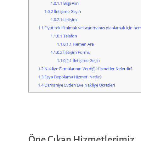
1.0.1.1
Bilgi Alın
1.0.2
İletişime Geçin
1.0.2.1
İletişim
1.1
Fiyat teklifi almak ve taşınmanızı planlamak için hem
1.1.0.1
Telefon
1.1.0.1.1
Hemen Ara
1.1.0.2
İletişim Formu
1.1.0.2.1
İletişime Geçin
1.2
Nakliye Firmalarının Verdiği Hizmetler Nelerdir?
1.3
Eşya Depolama Hizmeti Nedir?
1.4
Osmaniye Evden Eve Nakliye Ücretleri
Öne Çıkan Hizmetlerimiz