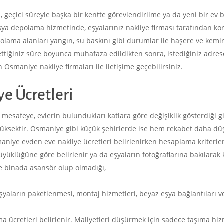
, geçici süreyle başka bir kentte görevlendirilme ya da yeni bir e
şya depolama hizmetinde, eşyalarınız nakliye firması tarafından ko
epolama alanları yangın, su baskını gibi durumlar ile haşere ve kemi
ettiğiniz süre boyunca muhafaza edildikten sonra, istediğiniz adre
Osmaniye nakliye firmaları ile iletişime geçebilirsiniz.
e Ücretleri
 mesafeye, evlerin bulundukları katlara göre değişiklik gösterdiği gib
a yüksektir. Osmaniye gibi küçük şehirlerde ise hem rekabet daha 
iye evden eve nakliye ücretleri belirlenirken hesaplama kriterleri
üyüklüğüne göre belirlenir ya da eşyaların fotoğraflarına bakılarak ka
e binada asansör olup olmadığı,
şyaların paketlenmesi, montaj hizmetleri, beyaz eşya bağlantıları vd
 ücretleri belirlenir. Maliyetleri düşürmek için sadece taşıma hiz