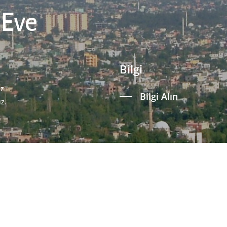
 Eve
Bilgi
iz
Bilgi Alın
uz.