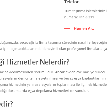
Telefon
Tüm taşınma işlemleriniz i
numara:
444 6 371
Hemen Ara
uğunuzda, seçeceğiniz firma taşınma sürecinin nasıl ilerleyeceğin
çin taşımacılık alanında deneyimli olan profesyonel firmalarla ça
ği Hizmetler Nelerdir?
ınarak nakledilmesinden sorumludur. Ancak evden eve nakliye süreci,
şyaların demonte hale getirilmesi ve beyaz eşya bağlantılarının çı
ıma hizmetinin yanı sıra eşyaların toplanması ile ilgili ek hizmetle
lmadığı durumlarda eşya depolama hizmetleri de sunulur.
dir?