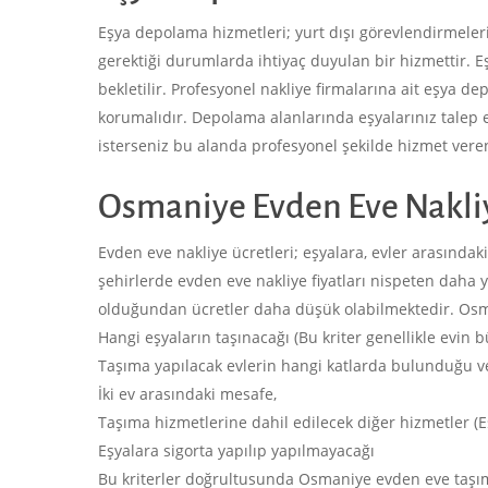
Eşya depolama hizmetleri; yurt dışı görevlendirmeleri
gerektiği durumlarda ihtiyaç duyulan bir hizmettir. E
bekletilir. Profesyonel nakliye firmalarına ait eşya d
korumalıdır. Depolama alanlarında eşyalarınız talep 
isterseniz bu alanda profesyonel şekilde hizmet veren 
Osmaniye Evden Eve Nakliy
Evden eve nakliye ücretleri; eşyalara, evler arasındaki
şehirlerde evden eve nakliye fiyatları nispeten dah
olduğundan ücretler daha düşük olabilmektedir. Osman
Hangi eşyaların taşınacağı (Bu kriter genellikle evin b
Taşıma yapılacak evlerin hangi katlarda bulunduğu v
İki ev arasındaki mesafe,
Taşıma hizmetlerine dahil edilecek diğer hizmetler (E
Eşyalara sigorta yapılıp yapılmayacağı
Bu kriterler doğrultusunda Osmaniye evden eve taşıma