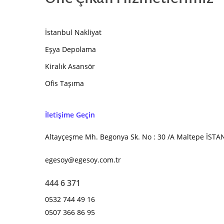
İstanbul Nakliyat
Eşya Depolama
Kiralık Asansör
Ofis Taşıma
İletişime Geçin
Altayçeşme Mh. Begonya Sk. No : 30 /A Maltepe İST
egesoy@egesoy.com.tr
444 6 371
0532 744 49 16
0507 366 86 95