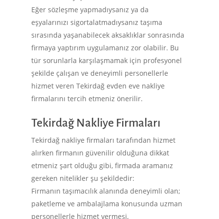
Eğer sözleşme yapmadıysanız ya da
eşyalarınızı sigortalatmadıysanız taşıma
sırasında yaşanabilecek aksaklıklar sonrasında
firmaya yaptırım uygulamanız zor olabilir. Bu
tür sorunlarla karşılaşmamak için profesyonel
şekilde çalışan ve deneyimli personellerle
Anasayfa
hizmet veren Tekirdağ evden eve nakliye
firmalarını tercih etmeniz önerilir.
Hizmetlerimiz
Tekirdağ Nakliye Firmaları
Hizmet Bölgeleri
Piyano Taşıma
Tekirdağ nakliye firmaları tarafından hizmet
Para Kasası Taşıma
İletişim
alırken firmanın güvenilir olduğuna dikkat
Üniversite Taşıma
etmeniz şart olduğu gibi, firmada aramanız
Blog
gereken nitelikler şu şekildedir:
Hastane Taşıma
Firmanın taşımacılık alanında deneyimli olan;
Fuar Taşıma
paketleme ve ambalajlama konusunda uzman
İletişim
personellerle hizmet vermesi,