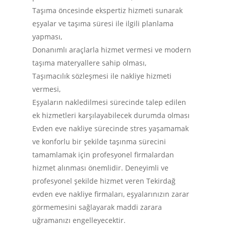
Banka Taşıma
Taşıma öncesinde ekspertiz hizmeti sunarak
Altayçeşme mh begonya sk N
Şehirlerarası Nakliyat
eşyalar ve taşıma süresi ile ilgili planlama
/A Maltepe İSTANBUL
yapması,
Fabrika Taşıma | %25 İ
egesoy@egesoy.com.tr
Donanımlı araçlarla hizmet vermesi ve modern
Şehir İçi Nakliyat
taşıma materyallere sahip olması,
444 6 371
Taşımacılık sözleşmesi ile nakliye hizmeti
vermesi,
0532 744 49 16
Eşyaların nakledilmesi sürecinde talep edilen
0532 644 63 71
ek hizmetleri karşılayabilecek durumda olması
Evden eve nakliye sürecinde stres yaşamamak
ve konforlu bir şekilde taşınma sürecini
tamamlamak için profesyonel firmalardan
hizmet alınması önemlidir. Deneyimli ve
profesyonel şekilde hizmet veren Tekirdağ
evden eve nakliye firmaları, eşyalarınızın zarar
görmemesini sağlayarak maddi zarara
uğramanızı engelleyecektir.