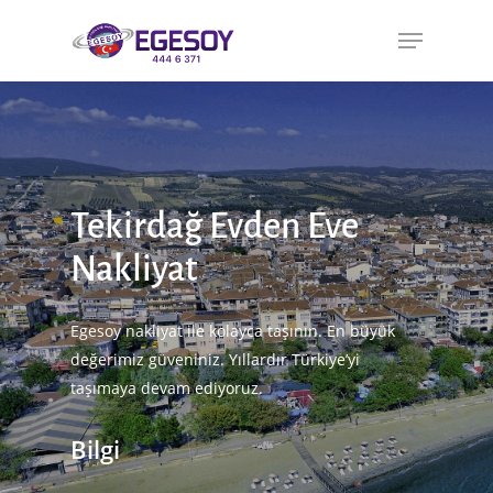
Tekirdağ Evden Eve
Nakliyat
Egesoy nakliyat ile kolayca taşının. En büyük
değerimiz güveniniz. Yıllardır Türkiye’yi
taşımaya devam ediyoruz.
Bilgi