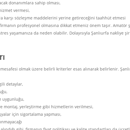
lacak donanımlara sahip olması,
e hizmet vermesi,
ara karşı sözleşme maddelerini yerine getireceğini taahhüt etmesi
; firmanın profesyonel olmasına dikkat etmeniz önem taşır. Amatör şe
tres yaşamanıza da neden olabilir. Dolayısıyla Şanlıurfa nakliye ş
rı
mesafesi olmak üzere belirli kriterler esas alınarak belirlenir. Şanl
ili detaylar,
uğu,
ne uygunluğu,
montaj, yerleştirme gibi hizmetlerin verilmesi,
şyalar için sigortalama yapması,
lınmayacağı
 alındığı gibi, firmanın fiyat politikası ve kalite standartları da ücre