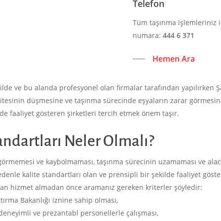
Telefon
Tüm taşınma işlemleriniz i
numara:
444 6 371
Hemen Ara
ilde ve bu alanda profesyonel olan firmalar tarafından yapılırken 
alitesinin düşmesine ve taşınma sürecinde eşyaların zarar görmesin
e faaliyet gösteren şirketleri tercih etmek önem taşır.
andartları Neler Olmalı?
r görmemesi ve kaybolmaması, taşınma sürecinin uzamaması ve alaca
edenle kalite standartları olan ve prensipli bir şekilde faaliyet gös
ndan hizmet almadan önce aramanız gereken kriterler şöyledir:
ştırma Bakanlığı iznine sahip olması,
eneyimli ve prezantabl personellerle çalışması,