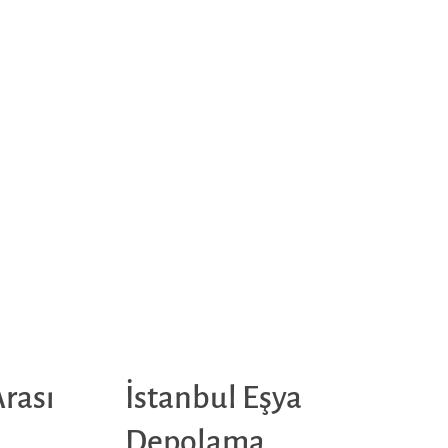
Arası
İstanbul Eşya
Depolama