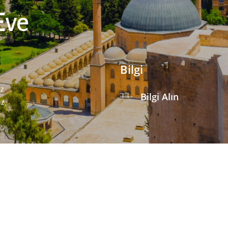
Eve
Bilgi
iz
Bilgi Alın
uz.