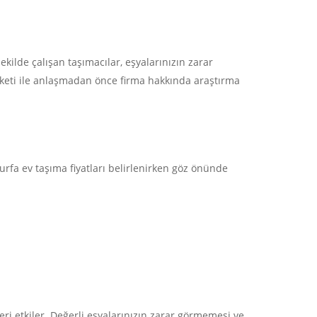
kilde çalışan taşımacılar, eşyalarınızın zarar
irketi ile anlaşmadan önce firma hakkında araştırma
İletişim
Altayçeşme mh begonya sk No : 30 /A Mal
İSTANBUL
ıurfa ev taşıma fiyatları belirlenirken göz önünde
egesoy@egesoy.com.tr
444 6 371
0532 744 49 16
0532 644 63 71
tleri etkiler. Değerli eşyalarınızın zarar görmemesi ve