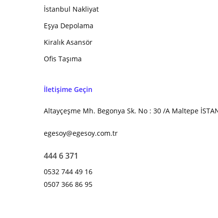
İstanbul Nakliyat
Eşya Depolama
Kiralık Asansör
Ofis Taşıma
İletişime Geçin
Altayçeşme Mh. Begonya Sk. No : 30 /A Maltepe İST
egesoy@egesoy.com.tr
444 6 371
0532 744 49 16
0507 366 86 95