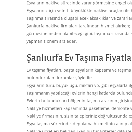
Eşyaların nakliye sürecinde zarar görmesine engel o
Eşyalarınız için yeterli büyüklükte nakliye araçları il
Taşınma sırasında oluşabilecek aksaklıklar ve zararl
Şanlıurfa nakliye firmaları tarafından hizmet alırken
görmesine neden olabileceği gibi, taşınma sırasında s
yapmanız önem arz eder.
Şanlıurfa Ev Taşıma Fiyatla
Ev taşıma fiyatları, başta eşyaların kapsamı ve taşıma 
bulundurulan durumlar şöyledir:
Eşyaların türü, büyüklüğü, miktarı vb. gibi eşyalarla ilg
Taşınmanın yapılacağı evlerin hangi katlarda bulund
Evlerin bulundukları bölgenin taşıma aracının girişi
Nakliye hizmetleri kapsamında paketleme, demonte ve 
Nakliye firmasının, sizin talepleriniz doğrultusunda e
Eşya taşıma sürecinde, depolama hizmetinin alınıp a
Nakliye ücretleri belirlenirken bu tür kriterler dikkate