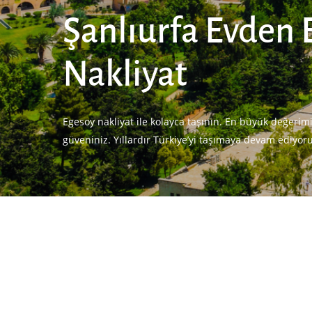
Şanlıurfa Evden 
Nakliyat
Egesoy nakliyat ile kolayca taşının. En büyük değerim
güveniniz. Yıllardır Türkiye’yi taşımaya devam ediyor