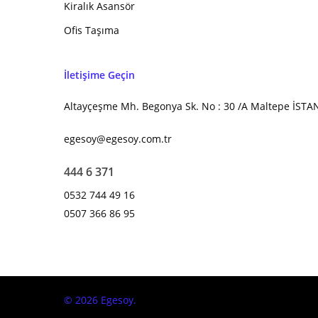
Kiralık Asansör
Ofis Taşıma
İletişime Geçin
Altayçeşme Mh. Begonya Sk. No : 30 /A Maltepe İST
egesoy@egesoy.com.tr
444 6 371
0532 744 49 16
0507 366 86 95
© 2026 Egesoy.