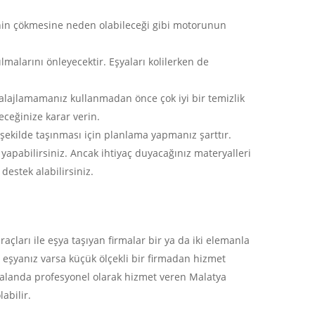
inin çökmesine neden olabileceği gibi motorunun
ılmalarını önleyecektir. Eşyaları kolilerken de
İletişim
Altayçeşme mh begonya sk No : 30 /A Mal
balajlamamanız kullanmadan önce çok iyi bir temizlik
İSTANBUL
eceğinize karar verin.
ekilde taşınması için planlama yapmanız şarttır.
egesoy@egesoy.com.tr
 yapabilirsiniz. Ancak ihtiyaç duyacağınız materyalleri
destek alabilirsiniz.
444 6 371
0532 744 49 16
0532 644 63 71
raçları ile eşya taşıyan firmalar bir ya da iki elemanla
 eşyanız varsa küçük ölçekli bir firmadan hizmet
u alanda profesyonel olarak hizmet veren Malatya
abilir.