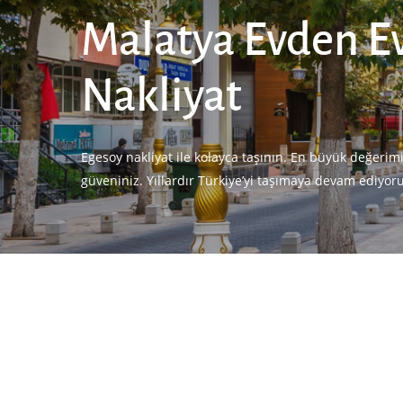
Malatya Evden E
Nakliyat
Egesoy nakliyat ile kolayca taşının. En büyük değerim
güveniniz. Yıllardır Türkiye’yi taşımaya devam ediyor