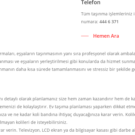
Telefon
Tüm taşınma işlemleriniz i
numara:
444 6 371
Hemen Ara
irmaları, eşyaların taşınmasının yanı sıra profesyonel olarak amba
lanması ve eşyaların yerleştirilmesi gibi konularda da hizmet sunma
ınmanın daha kısa sürede tamamlanmasını ve stressiz bir şekilde g
ını detaylı olarak planlamanız size hem zaman kazandırır hem de ka
irlemenizi de kolaylaştırır. Ev taşıma planlaması yaparken dikkat etm
nıza ve ne kadar koli bandına ihtiyaç duyacağınıza karar verin. Koli
lmayan kolileri de isteyebilirsiniz.
ar verin. Televizyon, LCD ekran ya da bilgisayar kasası gibi darbe a