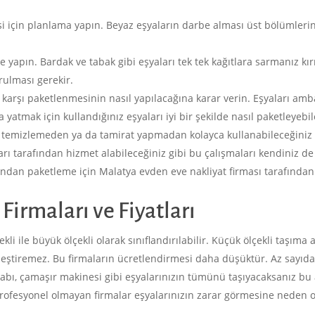
si için planlama yapın. Beyaz eşyaların darbe alması üst bölümler
me yapın. Bardak ve tabak gibi eşyaları tek tek kağıtlara sarmanız kır
ulması gerekir.
 karşı paketlenmesinin nasıl yapılacağına karar verin. Eşyaları am
yatmak için kullandığınız eşyaları iyi bir şekilde nasıl paketleyebil
 temizlemeden ya da tamirat yapmadan kolayca kullanabileceğiniz ş
arı tarafından hizmet alabileceğiniz gibi bu çalışmaları kendiniz de
ından paketleme için Malatya evden eve nakliyat firması tarafından 
irmaları ve Fiyatları
li ile büyük ölçekli olarak sınıflandırılabilir. Küçük ölçekli taşıma a
rleştiremez. Bu firmaların ücretlendirmesi daha düşüktür. Az sayıda
olabı, çamaşır makinesi gibi eşyalarınızın tümünü taşıyacaksanız b
Profesyonel olmayan firmalar eşyalarınızın zarar görmesine neden ol