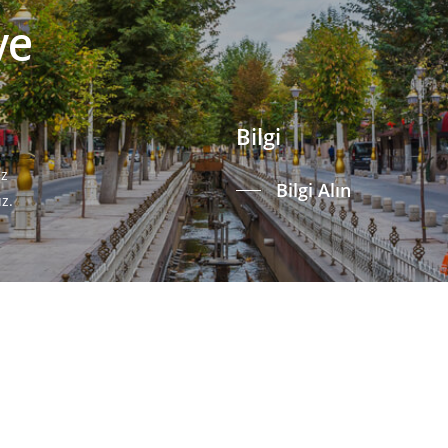
ve
Bilgi
iz
Bilgi Alın
uz.