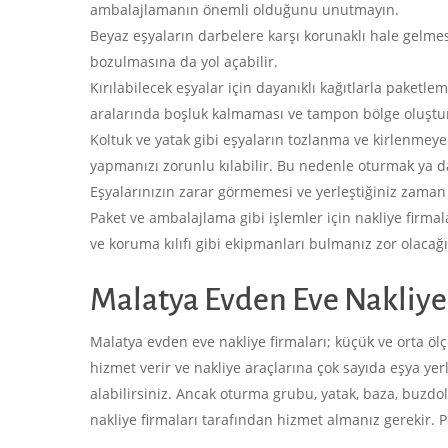
ambalajlamanın önemli olduğunu unutmayın.
Beyaz eşyaların darbelere karşı korunaklı hale gelme
bozulmasına da yol açabilir.
Kırılabilecek eşyalar için dayanıklı kağıtlarla paketle
aralarında boşluk kalmaması ve tampon bölge oluştur
Koltuk ve yatak gibi eşyaların tozlanma ve kirlenmeye
yapmanızı zorunlu kılabilir. Bu nedenle oturmak ya da 
Eşyalarınızın zarar görmemesi ve yerleştiğiniz zaman
Paket ve ambalajlama gibi işlemler için nakliye firmal
ve koruma kılıfı gibi ekipmanları bulmanız zor olacağ
Malatya Evden Eve Nakliye F
Malatya evden eve nakliye firmaları; küçük ve orta ölçek
hizmet verir ve nakliye araçlarına çok sayıda eşya ye
alabilirsiniz. Ancak oturma grubu, yatak, baza, buzd
nakliye firmaları tarafından hizmet almanız gerekir. 