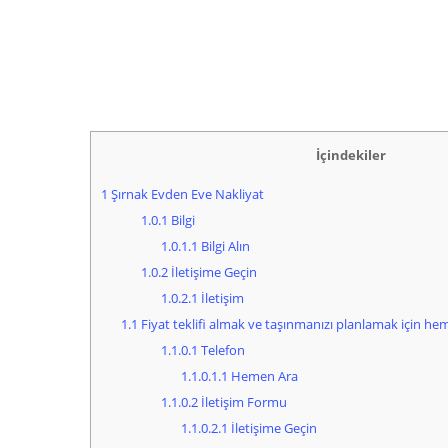
İçindekiler
1
Şırnak Evden Eve Nakliyat
1.0.1
Bilgi
1.0.1.1
Bilgi Alın
1.0.2
İletişime Geçin
1.0.2.1
İletişim
1.1
Fiyat teklifi almak ve taşınmanızı planlamak için hem
1.1.0.1
Telefon
1.1.0.1.1
Hemen Ara
1.1.0.2
İletişim Formu
1.1.0.2.1
İletişime Geçin