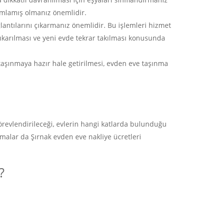
amlamış olmanız önemlidir.
İletişim
lantılarını çıkarmanız önemlidir. Bu işlemleri hizmet
 çıkarılması ve yeni evde tekrar takılması konusunda
Altayçeşme mh begonya sk No : 30 /A Mal
İSTANBUL
aşınmaya hazır hale getirilmesi, evden eve taşınma
egesoy@egesoy.com.tr
444 6 371
0532 744 49 16
görevlendirileceği, evlerin hangi katlarda bulunduğu
0532 644 63 71
malar da Şırnak evden eve nakliye ücretleri
?