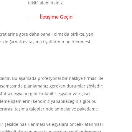
teklifi alabilirsiniz.
İletişime Geçin
ücretlerine göre daha pahalı olmakla birlikte, yeni
r de Şırnak ev taşıma fiyatlarının belirlenmesi
acaktır. Bu aşamada profesyonel bir nakliye firması ile
 aşamasında planlamanız gereken durumlar şöyledir:
ak eşyaları gibi kırılabilir eşyalar ve kişisel
tleme işlemlerini kendiniz yapabileceğiniz gibi bu
rlerarası taşıma taleplerinde ambalaj ve paketleme
r şekilde hazırlanması ve eşyalara öncelik atanması
dikkatli davranılması için eşyaları sınıflandırmanız