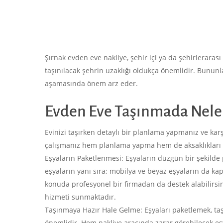
Şırnak evden eve nakliye, şehir içi ya da şehirlerarası 
taşınılacak şehrin uzaklığı oldukça önemlidir. Bununla
aşamasında önem arz eder.
Evden Eve Taşınmada Neler
Evinizi taşırken detaylı bir planlama yapmanız ve karşı
çalışmanız hem planlama yapma hem de aksaklıkları 
Eşyaların Paketlenmesi: Eşyaların düzgün bir şekilde 
eşyaların yanı sıra; mobilya ve beyaz eşyaların da ka
konuda profesyonel bir firmadan da destek alabilirsin
hizmeti sunmaktadır.
Taşınmaya Hazır Hale Gelme: Eşyaları paketlemek, ta
önemlidir. Hem nakliye aracında zarar görebilecek eşy