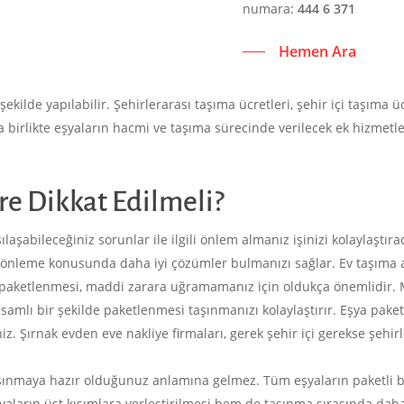
numara:
444 6 371
Hemen Ara
şekilde yapılabilir. Şehirlerarası taşıma ücretleri, şehir içi taşıma 
 birlikte eşyaların hacmi ve taşıma sürecinde verilecek ek hizmetle
e Dikkat Edilmeli?
laşabileceğiniz sorunlar ile ilgili önlem almanız işinizi kolaylaştır
önleme konusunda daha iyi çözümler bulmanızı sağlar. Ev taşıma
paketlenmesi, maddi zarara uğramamanız için oldukça önemlidir. Mutf
psamlı bir şekilde paketlenmesi taşınmanızı kolaylaştırır. Eşya pake
iz. Şırnak evden eve nakliye firmaları, gerek şehir içi gerekse şehi
şınmaya hazır olduğunuz anlamına gelmez. Tüm eşyaların paketli bi
aların üst kısımlara yerleştirilmesi hem de taşınma sırasında daha 