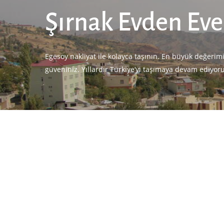
Şırnak Evden Eve
Egesoy nakliyat ile kolayca taşının. En büyük değerim
güveniniz. Yıllardır Türkiye’yi taşımaya devam ediyor